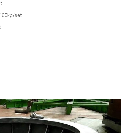
et
7,185kg/set
t