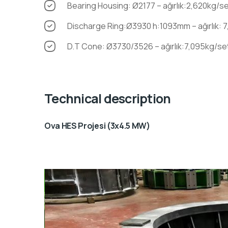
Bearing Housing: Ø2177 – ağırlık:2,620kg/s
Discharge Ring:Ø3930 h:1093mm – ağırlık: 
D.T Cone: Ø3730/3526 – ağırlık:7,095kg/se
Technical description
Ova HES Projesi (3x4.5 MW)