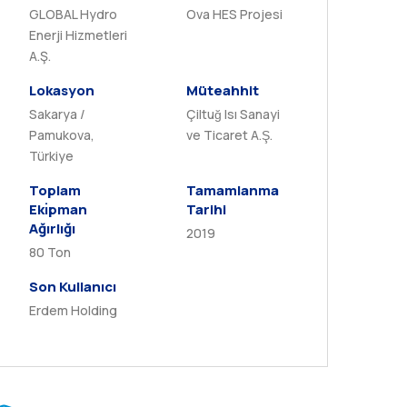
GLOBAL Hydro
Ova HES Projesi
Enerji Hizmetleri
A.Ş.
Lokasyon
Müteahhit
Sakarya /
Çiltuğ Isı Sanayi
Pamukova,
ve Ticaret A.Ş.
Türkiye
Toplam
Tamamlanma
Ekı̇pman
Tarihi
Ağırlığı
2019
80 Ton
Son Kullanıcı
Erdem Holding