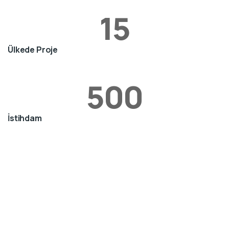
15
Ülkede Proje
500
İstihdam