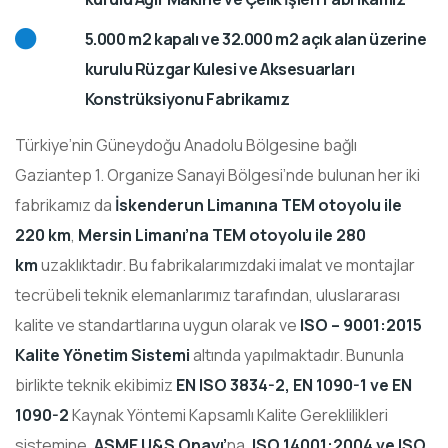
5.000 m2 kapalı ve 32.000 m2 açık alan üzerine
kurulu Rüzgar Kulesi ve Aksesuarları
Konstrüksiyonu Fabrikamız
Türkiye’nin Güneydoğu Anadolu Bölgesine bağlı
Gaziantep 1. Organize Sanayi Bölgesi’nde bulunan her iki
fabrikamız da
İskenderun Limanına TEM otoyolu ile
220 km
,
Mersin Limanı’na TEM otoyolu ile 280
km
uzaklıktadır. Bu fabrikalarımızdaki imalat ve montajlar
tecrübeli teknik elemanlarımız tarafından, uluslararası
kalite ve standartlarına uygun olarak ve
ISO – 9001:2015
Kalite Yönetim Sistemi
altında yapılmaktadır. Bununla
birlikte teknik ekibimiz
EN ISO 3834-2, EN 1090-1 ve EN
1090-2
Kaynak Yöntemi Kapsamlı Kalite Gereklilikleri
sistemine,
ASME U&S Onayı’
na,
ISO 14001:2004 ve ISO