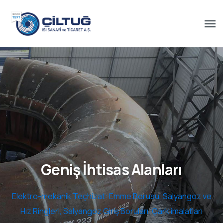
Yenilenebilirlik
Rüzgar Kulesi Türbin Jeneratörleri, Çelik Rüzgar Kulesi
İmalatı ve Montaj İşleri