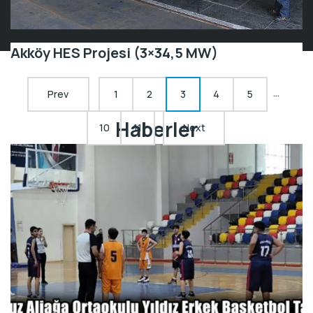
Akköy HES Projesi (3×34,5 MW)
…
Prev
1
2
3
4
5
Haberler
10
11
Next